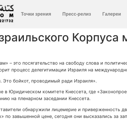
Точки зрения
Пресс-релиз
Галереи
зраильского Корпуса м
м» – это посягательство на свободу слова и политиче
корит процесс делегитимации Израиля на международно
я. Это бойкот, проводимый ради Израиля».
е в Юридическом комитете Кнессета, где «Законопрое
анию на пленарном заседании Кнессета.
ставители обнаружили лицемерие и приверженность дв
» по завышенной цене, сегодня они высказались за за