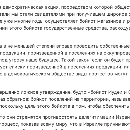
я демократическая акция, посредством которой обще
 стали мы стали свидетелями при получившем широкое 
е уже многие годы осуществляет бойкот магазинов и 
нии этого бойкота государственные средства, расходу
 в не меньшей степени вправе проводить собственные
продукции, произведенной в поселениях на оккупиров
од угрозу наше будущее. Такой закон, если он будет 
кует списки произведенной в поселениях продукции, ил
ые в демократическом обществе виды протестов могут 
ршенно ложное утверждение, будто «бойкот Иудеи и С
раз обратное: бойкот поселений на территории, назыв
поскольку цель этого бойкота в том, чтобы обеспечить
то они стремятся противостоять делегитимации Изра
 процесс, показав всему миру, что в Израиле принимаю